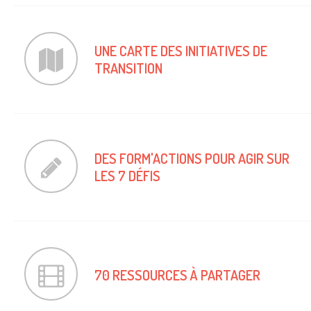
Pour montrer que Lyon est en
UNE CARTE DES INITIATIVES DE
mouvement et que chacun peut y
TRANSITION
contribuer !
DES FORM'ACTIONS POUR AGIR SUR
Pour comprendre les défis et découvrir
LES 7 DÉFIS
les actions que nous pouvons mener.
Pour provoquer des déclics ou
70 RESSOURCES À PARTAGER
accompagner le changement de celles et
ceux qui vous entourent.