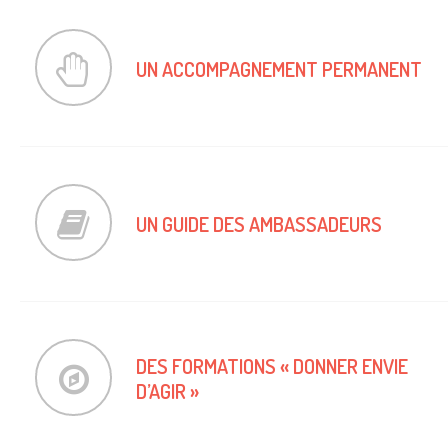
Des rendez-vous « à la demande » et des
UN ACCOMPAGNEMENT PERMANENT
rencontres entre ambassadeurs.
160 pages d'actions et de conseils qui vous
UN GUIDE DES AMBASSADEURS
accompagnent au quotidien.
Pour comprendre comment provoquer
DES FORMATIONS « DONNER ENVIE
des prises de conscience et donner envie
D’AGIR »
d’agir à chacun.